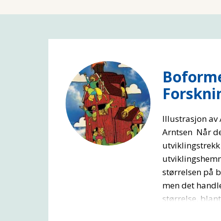
Boforme
Forskni
Illustrasjon av
Arntsen Når de
utviklingstrekk
utviklingshem
størrelsen på b
men det handl
størrelse, blant 