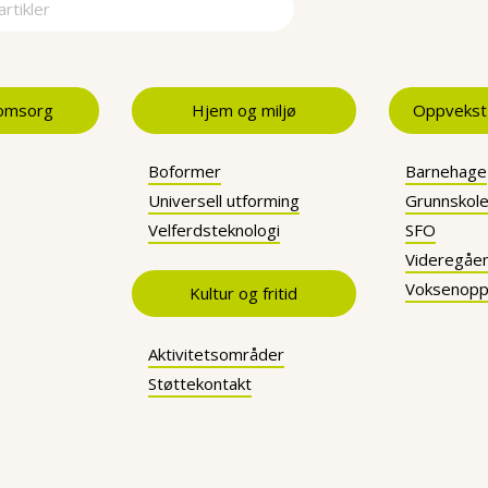
ma
 omsorg
Hjem og miljø
Oppvekst
Boformer
Barnehage
Universell utforming
Grunnskol
Velferdsteknologi
SFO
Videregåe
Voksenopp
Kultur og fritid
Aktivitetsområder
Støttekontakt