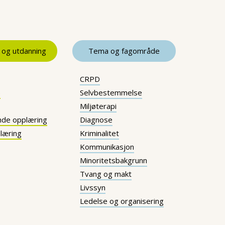
 og utdanning
Tema og fagområde
CRPD
e
Selvbestemmelse
Miljøterapi
nde opplæring
Diagnose
læring
Kriminalitet
Kommunikasjon
Minoritetsbakgrunn
Tvang og makt
Livssyn
Ledelse og organisering