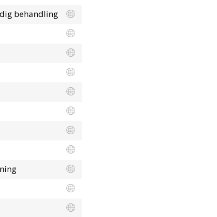
erdig behandling
kning