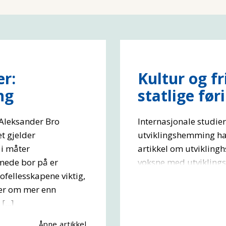
r:
Kultur og fr
ng
statlige før
 Aleksander Bro
Internasjonale studie
t gjelder
utviklingshemming har
 i måter
artikkel om utviklingh
mede bor på er
voksne med utviklings
ofellesskapene viktig,
er om mer enn
[...]
Åpne artikkel