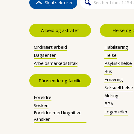
Skjul sektorer
Søk
Søkeskje
Arbeid og aktivitet
Helse og
Ordinært arbeid
Habilitering
Dagsenter
Helse
Arbeidsmarkedstiltak
Psykisk helse
Rus
Ernæring
Pårørende og familie
Seksuell helse
Aldring
Foreldre
BPA
Søsken
Legemidler
Foreldre med kognitive
vansker