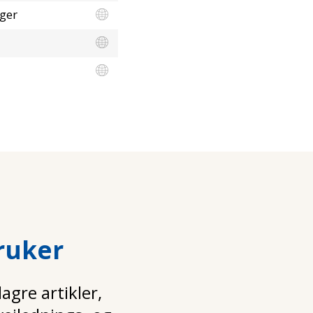
nger
ruker
gre artikler,