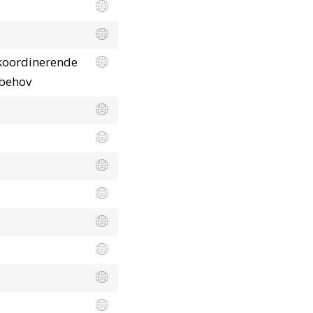
 koordinerende
 behov