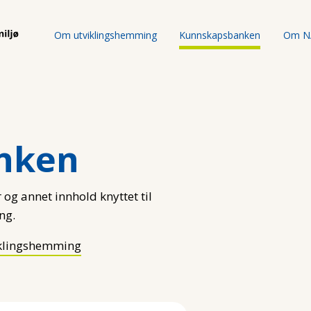
Om utviklingshemming
Kunnskapsbanken
Om N
nken
 og annet innhold knyttet til
ng.
klingshemming