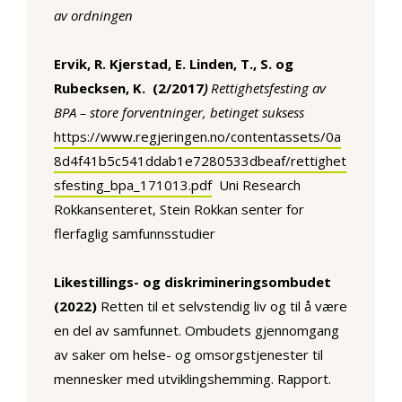
av ordningen
Ervik, R. Kjerstad, E. Linden, T., S. og
Rubecksen, K. (2/2017
)
Rettighetsfesting av
BPA – store forventninger, betinget suksess
https://www.regjeringen.no/contentassets/0a
8d4f41b5c541ddab1e7280533dbeaf/rettighet
sfesting_bpa_171013.pdf
Uni Research
Rokkansenteret, Stein Rokkan senter for
flerfaglig samfunnsstudier
Likestillings- og diskrimineringsombudet
(2022)
Retten til et selvstendig liv og til å være
en del av samfunnet. Ombudets gjennomgang
av saker om helse- og omsorgstjenester til
mennesker med utviklingshemming. Rapport.