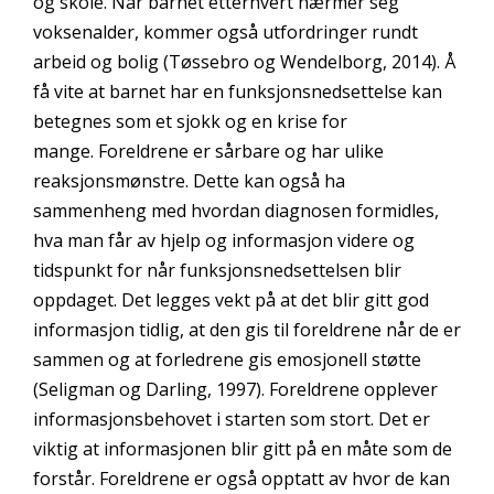
og skole. Når barnet etterhvert nærmer seg
voksenalder, kommer også utfordringer rundt
arbeid og bolig (Tøssebro og Wendelborg, 2014). Å
få vite at barnet har en funksjonsnedsettelse kan
betegnes som et sjokk og en krise for
mange. Foreldrene er sårbare og har ulike
reaksjonsmønstre. Dette kan også ha
sammenheng med hvordan diagnosen formidles,
hva man får av hjelp og informasjon videre og
tidspunkt for når funksjonsnedsettelsen blir
oppdaget. Det legges vekt på at det blir gitt god
informasjon tidlig, at den gis til foreldrene når de er
sammen og at forledrene gis emosjonell støtte
(Seligman og Darling, 1997). Foreldrene opplever
informasjonsbehovet i starten som stort. Det er
viktig at informasjonen blir gitt på en måte som de
forstår. Foreldrene er også opptatt av hvor de kan