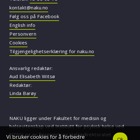
kontakt@naku.no
Følg oss på Facebook
English info
Personvern
Cookies
Tilgjengelighetserklæring for naku.no
Ansvarlig redaktør:
Aud Elisabeth Witsø
Redaktør:
Linda Barøy
NAKU ligger under Fakultet for medisin og
helsevitenskap ved Institutt for psykisk helse ved
NTNU
og er finansiert via Helsedirektoratet.
Vi bruker cookies for å forbedre
Ok