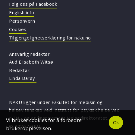
Følg oss på Facebook
English info
Personvern
Cookies
Tilgjengelighetserklæring for naku.no
Ansvarlig redaktør:
Aud Elisabeth Witsø
Redaktør:
Linda Barøy
NAKU ligger under Fakultet for medisin og
helsevitenskap ved Institutt for psykisk helse ved
NTNU
og er finansiert via Helsedirektoratet.
Vi bruker cookies for å forbedre
Ok
© 2026 NAKU
brukeropplevelsen.