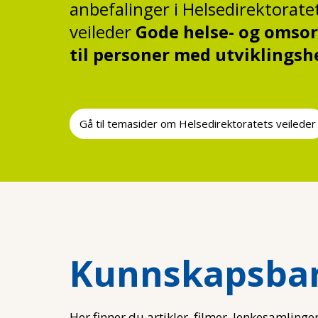
anbefalinger i Helsedirektorate
veileder
Gode helse- og omsor
til personer med utvikling
Gå til temasider om Helsedirektoratets veileder
Kunnskapsba
Her finner du artikler, filmer, lenkesamlinger