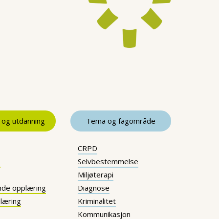
 og utdanning
Tema og fagområde
CRPD
e
Selvbestemmelse
Miljøterapi
nde opplæring
Diagnose
læring
Kriminalitet
Kommunikasjon