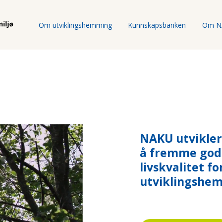
Om utviklingshemming
Kunnskapsbanken
Om N
NAKU utvikler
å fremme gode
livskvalitet f
utviklingshe