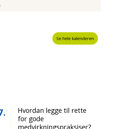
s
Se hele kalenderen
Hvordan legge til rette
7
for gode
medvirkningspraksiser?