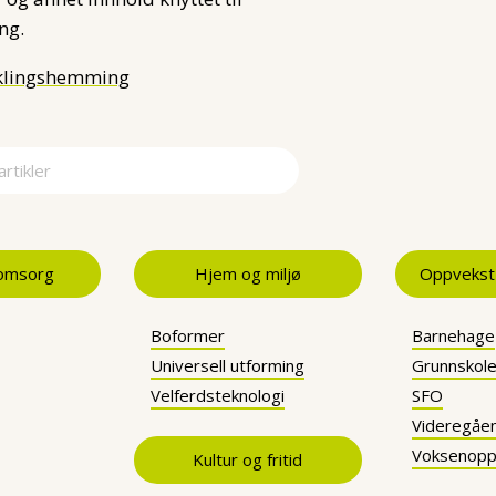
ng.
klingshemming
ma
 omsorg
Hjem og miljø
Oppvekst
Boformer
Barnehage
Universell utforming
Grunnskol
Velferdsteknologi
SFO
Videregåe
Voksenopp
Kultur og fritid