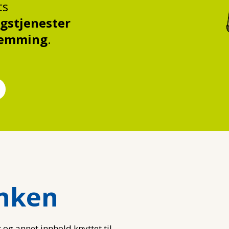
ts
gstjenester
shemming
.
nken
 og annet innhold knyttet til