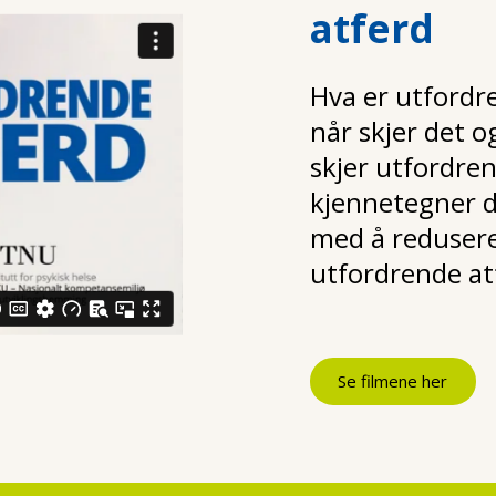
atferd
Hva er utfordr
når skjer det o
skjer utfordre
kjennetegner d
med å redusere 
utfordrende at
Se filmene her