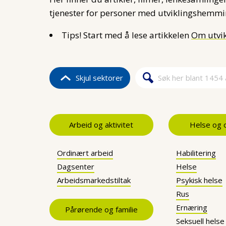
tjenester for personer med utviklingshemmi
Tips! Start med å lese artikkelen
Om utvi
Skjul sektorer
Søk
Søkeskje
Arbeid og aktivitet
Helse og
Ordinært arbeid
Habilitering
Dagsenter
Helse
Arbeidsmarkedstiltak
Psykisk helse
Rus
Ernæring
Pårørende og familie
Seksuell helse