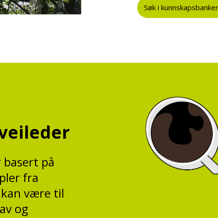
Søk i kunnskapsbanke
veileder
 basert på
ler fra
kan være til
rav og