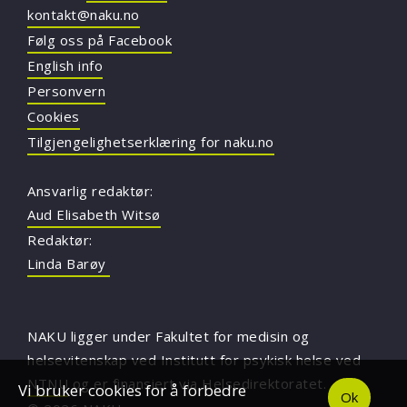
kontakt@naku.no
Følg oss på Facebook
English info
Personvern
Cookies
Tilgjengelighetserklæring for naku.no
Ansvarlig redaktør:
Aud Elisabeth Witsø
Redaktør:
Linda Barøy
NAKU ligger under Fakultet for medisin og
helsevitenskap ved Institutt for psykisk helse ved
NTNU
og er finansiert via Helsedirektoratet.
Vi bruker cookies for å forbedre
Ok