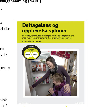
iklingshemming (NAKU)
17
al
ad får
nen
rale
gheten
nisk
ed å