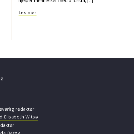
hjelper mennesker med å forstå, [...]
Les mer
svarlig redaktør:
d Elisabeth Witsø
daktør:
nda Barøy