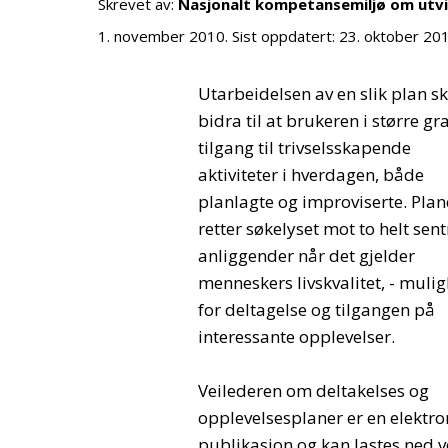
Skrevet av:
Nasjonalt kompetansemiljø om utv
1. november 2010
. Sist oppdatert:
23. oktober 20
Utarbeidelsen av en slik plan sk
bidra til at brukeren i større gr
tilgang til trivselsskapende
aktiviteter i hverdagen, både
planlagte og improviserte. Pla
retter søkelyset mot to helt sent
anliggender når det gjelder
menneskers livskvalitet, - muli
for deltagelse og tilgangen på
interessante opplevelser.
Veilederen om deltakelses og
opplevelsesplaner er en elektro
publikasjon og kan lastes ned v