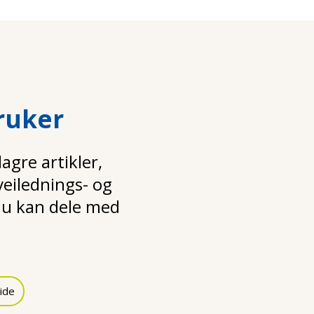
ruker
gre artikler,
 veilednings- og
u kan dele med
ide