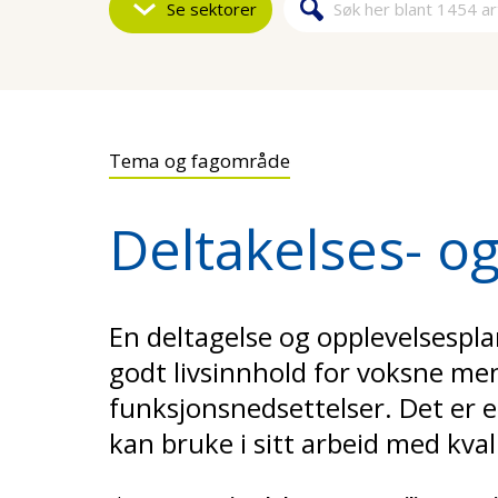
Se sektorer
Søk
Søkeskjem
Tema og fagområde
Deltakelses- o
En deltagelse og opplevelsespla
godt livsinnhold for voksne m
funksjonsnedsettelser. Det er e
kan bruke i sitt arbeid med kval