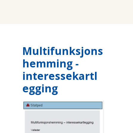
Multifunksjons
hemming -
interessekartl
egging