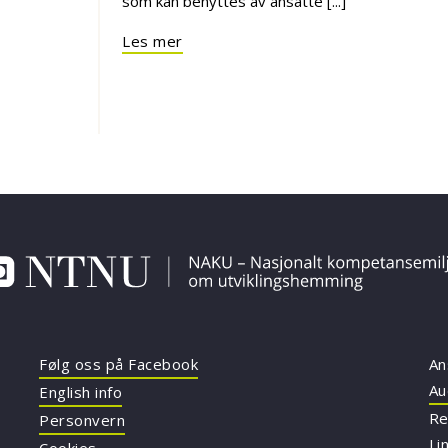
som kan benyttes av ansatte [...]
Les mer
Følg oss på Facebook
An
Au
English info
Re
Personvern
Li
Cookies