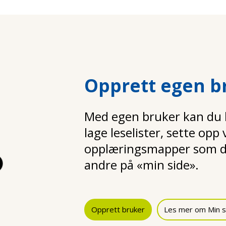
Opprett egen b
Med egen bruker kan du la
lage leselister, sette opp
opplæringsmapper som d
andre på «min side».
Opprett bruker
Les mer om Min s