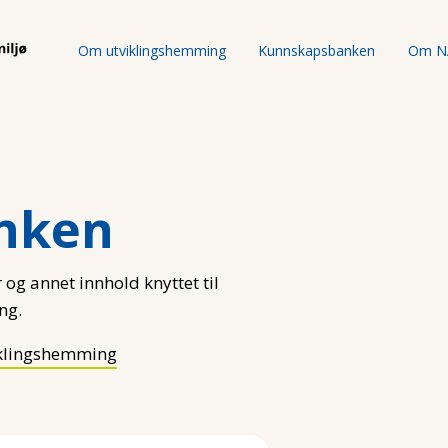
Om utviklingshemming
Kunnskapsbanken
Om N
nken
 og annet innhold knyttet til
ng.
klingshemming