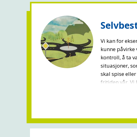
Selvbe
Vi kan for eks
kunne påvirke 
kontroll, å ta v
situasjoner, s
skal spise eller
fritiden vår. Vi 