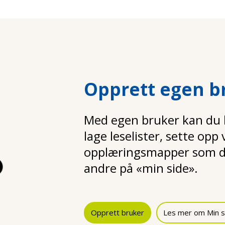
Opprett egen b
Med egen bruker kan du la
lage leselister, sette opp
opplæringsmapper som d
andre på «min side».
Opprett bruker
Les mer om Min s