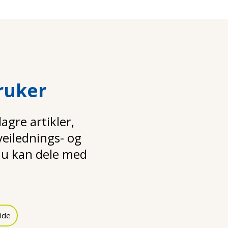
ruker
gre artikler,
 veilednings- og
u kan dele med
ide