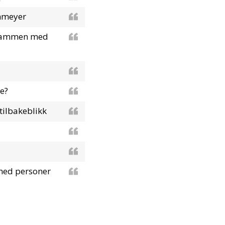
ehmeyer
g sammen med
e?
tilbakeblikk
med personer