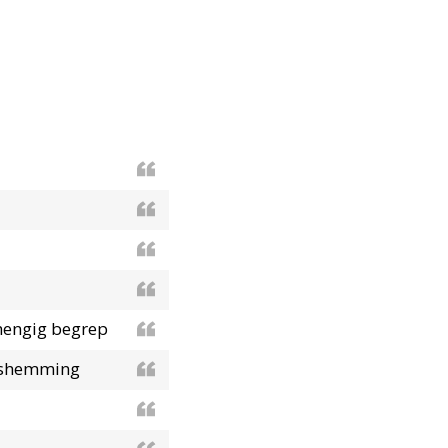
vhengig begrep
ngshemming