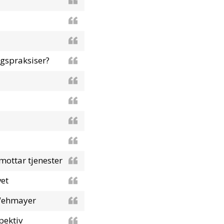
ngspraksiser?
mottar tjenester
vet
 Wehmayer
pektiv