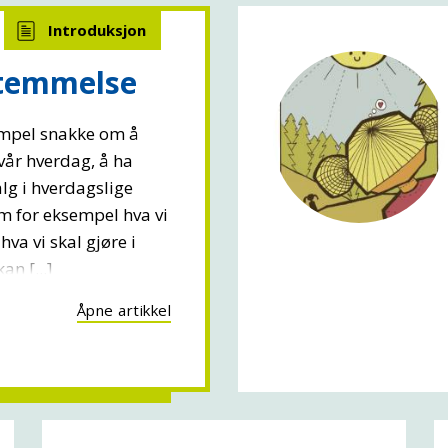
stemmelse
empel snakke om å
vår hverdag, å ha
alg i hverdagslige
om for eksempel hva vi
 hva vi skal gjøre i
kan [...]
Åpne artikkel