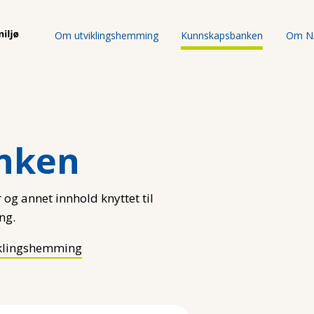
Om utviklingshemming
Kunnskapsbanken
Om N
nken
 og annet innhold knyttet til
ng.
klingshemming