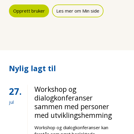
Opprett bruker
Les mer om Min side
Nylig lagt til
Workshop og
27
dialogkonferanser
jul
sammen med personer
med utviklingshemming
Workshop og dialogkonferanser kan
forstås som nært beslektede