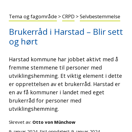
Tema og fagområde
>
CRPD
>
Selvbestemmelse
Brukerråd i Harstad – Blir sett
og hørt
Harstad kommune har jobbet aktivt med å
fremme stemmene til personer med
utviklingshemming. Et viktig element i dette
er opprettelsen av et brukerråd. Harstad er
en av få kommuner i landet med eget
brukerråd for personer med
utviklingshemming.
Skrevet av:
Otto von Münchow
9. januar 2024
. Sist oppdatert:
9. januar 2024