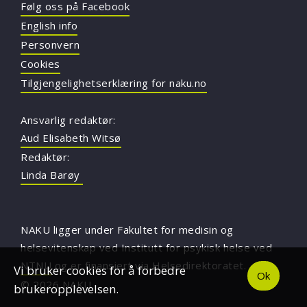
Følg oss på Facebook
English info
Personvern
Cookies
Tilgjengelighetserklæring for naku.no
Ansvarlig redaktør:
Aud Elisabeth Witsø
Redaktør:
Linda Barøy
NAKU ligger under Fakultet for medisin og
helsevitenskap ved Institutt for psykisk helse ved
NTNU
og er finansiert via Helsedirektoratet.
Vi bruker cookies for å forbedre
Ok
© 2026 NAKU
brukeropplevelsen.