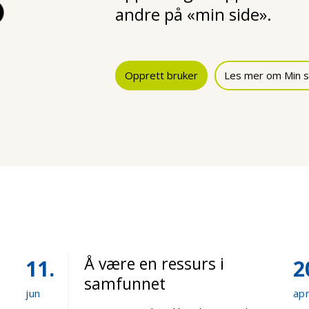
andre på «min side».
Opprett bruker
Les mer om Min s
Å være en ressurs i
11
2
samfunnet
jun
ap