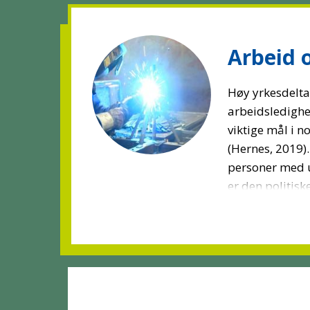
Arbeid o
Høy yrkesdelta
arbeidsledighe
viktige mål i n
(Hernes, 2019).
personer med 
er den politiske