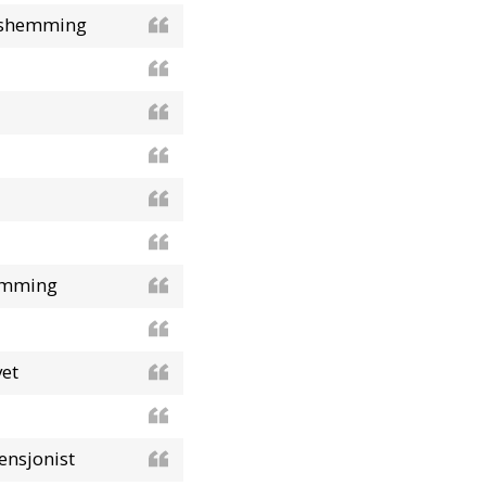
ngshemming
hemming
vet
ensjonist