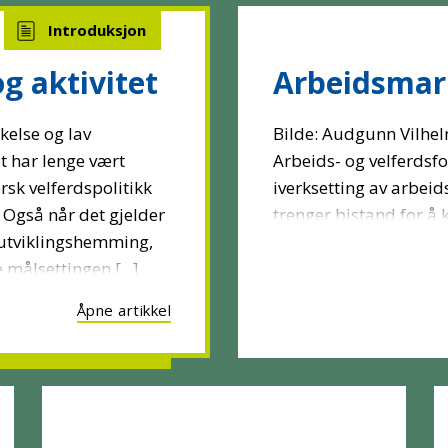
g aktivitet
Arbeidsmark
kelse og lav
Bilde: Audgunn Vilhel
t har lenge vært
Arbeids- og velferdsfo
orsk velferdspolitikk
iverksetting av arbei
 Også når det gjelder
trenger bistand for å k
utviklingshemming,
 målsettingen [...]
Åpne artikkel