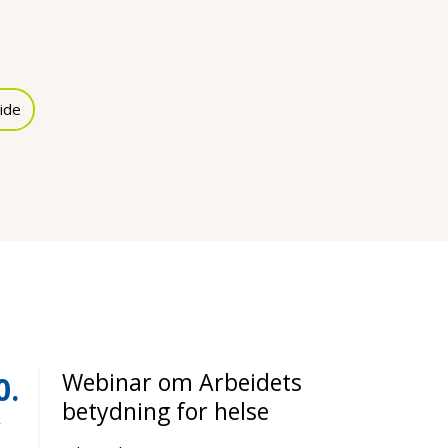
ide
Webinar om Arbeidets
0
betydning for helse
r