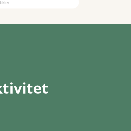
a
tivitet