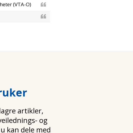
mheter (VTA-O)
ruker
gre artikler,
 veilednings- og
u kan dele med