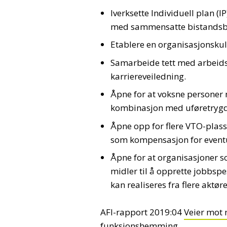
Iverksette Individuell plan (
med sammensatte bistandsbeh
Etablere en organisasjonskul
Samarbeide tett med arbeids
karriereveiledning.
Åpne for at voksne personer
kombinasjon med uføretrygd
Åpne opp for flere VTO-plass
som kompensasjon for event
Åpne for at organisasjoner so
midler til å opprette jobbspes
kan realiseres fra flere aktø
AFI-rapport 2019:04
Veier mot 
funksjonshemming
.