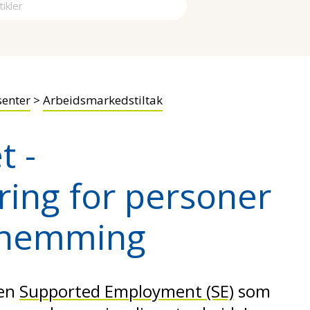
a
enter
>
Arbeidsmarkedstiltak
t -
ring for personer
shemming
den
Supported Employment (SE)
som