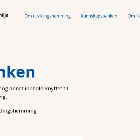
Om utviklingshemming
Kunnskapsbanken
Om N
nken
 og annet innhold knyttet til
ng.
klingshemming