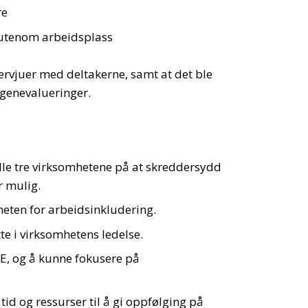
re
 utenom arbeidsplass
tervjuer med deltakerne, samt at det ble
genevalueringer.
lle tre virksomhetene på at skreddersydd
r mulig.
eten for arbeidsinkludering.
te i virksomhetens ledelse.
, og å kunne fokusere på
id og ressurser til å gi oppfølging på