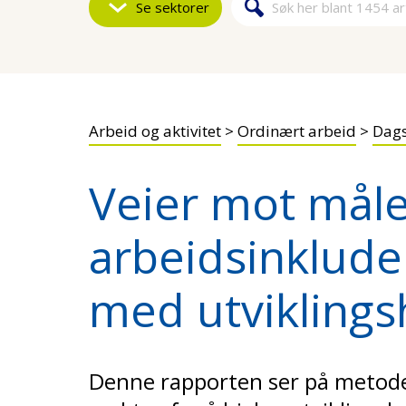
Se sektorer
Søk
Søkeskjem
Arbeid og aktivitet
>
Ordinært arbeid
>
Dags
Veier mot måle
arbeidsinklude
med utvikling
Denne rapporten ser på meto