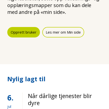
opplæringsmapper som du kan dele
med andre på «min side».
Opprett bruker
Les mer om Min side
Nylig lagt til
Når dårlige tjenester blir
6
dyre
jul