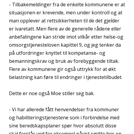
- Tilbakemeldinger fra de enkelte kommunene er at
situasjonen er krevende, men under kontroll og at
man opplever at rettsikkerheten til de det gjelder
er ivaretatt. Men flere av de generelle rådene eller
anbefalingene kan stride imot vilkår etter helse-og
omsorgstjenesteloven kapittel 9, og jeg tenker da
på utfordringer knyttet til kompetanse- og
bemanningskrav og bruk av forebyggende tiltak.
Flere av kommunene gir også uttrykk for at økt
belastning kan føre til endringer i tjenestetilbudet.
Dette er noe også Moe stiller seg bak.
- Vi har allerede fått henvendelser fra kommuner
og habiliteringstjenestene som i forbindelse med
sine beredskapsplaner spør hvor absolutt disse
skal forstås ved for eksempel påvist smitte hos en