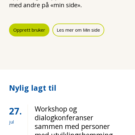
med andre på «min side».
Opprett bruker
Les mer om Min side
Nylig lagt til
Workshop og
27
dialogkonferanser
jul
sammen med personer
med utviklingshemming