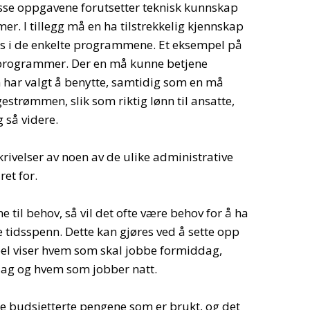
sse oppgavene forutsetter teknisk kunnskap
r. I tillegg må en ha tilstrekkelig kjennskap
s i de enkelte programmene. Et eksempel på
sprogrammer. Der en må kunne betjene
ar valgt å benytte, samtidig som en må
strømmen, slik som riktig lønn til ansatte,
 så videre.
krivelser av noen av de ulike administrative
et for.
ne til behov, så vil det ofte være behov for å ha
e tidsspenn. Dette kan gjøres ved å sette opp
el viser hvem som skal jobbe formiddag,
ag og hvem som jobber natt.
de budsjetterte pengene som er brukt, og det