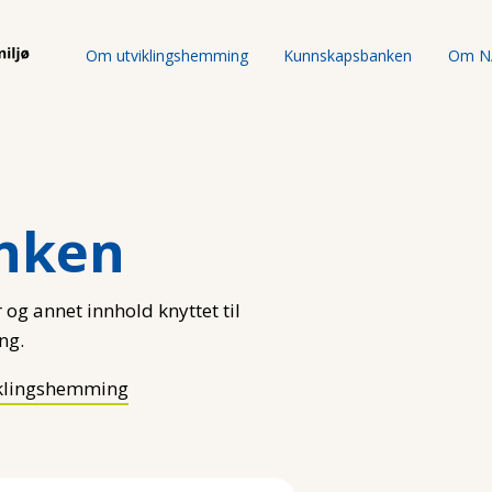
Om utviklingshemming
Kunnskapsbanken
Om N
nken
 og annet innhold knyttet til
ng.
klingshemming