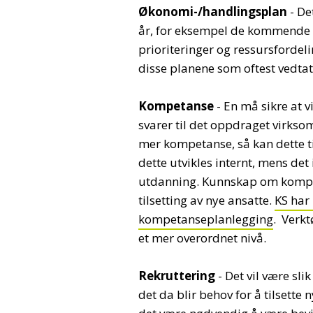
Økonomi-/handlingsplan
- De
år, for eksempel de kommende 4 
prioriteringer og ressursfordel
disse planene som oftest vedta
Kompetanse
- En må sikre at
svarer til det oppdraget virksomhe
mer kompetanse, så kan dette til
dette utvikles internt, mens det
utdanning. Kunnskap om kompeta
tilsetting av nye ansatte.
KS har 
kompetanseplanlegging
. Verk
et mer overordnet nivå.
Rekruttering
- Det vil være slik
det da blir behov for å tilsette n