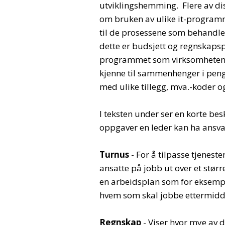
utviklingshemming. Flere av di
om bruken av ulike it-programme
til de prosessene som behandle
dette er budsjett og regnskap
programmet som virksomheten h
kjenne til sammenhenger i penge
med ulike tillegg, mva.-koder og
I teksten under ser en korte bes
oppgaver en leder kan ha ansvar
Turnus
- For å tilpasse tjeneste
ansatte på jobb ut over et størr
en arbeidsplan som for eksemp
hvem som skal jobbe ettermidd
Regnskap
- Viser hvor mye av 