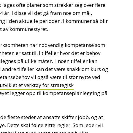
t lages ofte planer som strekker seg over flere
år. I disse vil det gå fram noe om mål,
ing i den aktuelle perioden. I kommuner så blir
tt av kommunestyret.
 virksomheten har nødvendig kompetanse som
ten er satt til. I tilfeller hvor det er behov
egnes på ulike måter. I noen tilfeller kan
 i andre tilfeller kan det være snakk om kurs og
nsebehov vil også være til stor nytte ved
utviklet et verktøy for strategisk
tøyet legger opp til kompetanseplanlegging på
 de fleste steder at ansatte skifter jobb, og at
ye. Dette skal følge gitte regler. Som leder vil