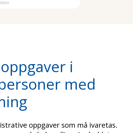
a
 oppgaver i
 personer med
ming
istrative oppgaver som må ivaretas.