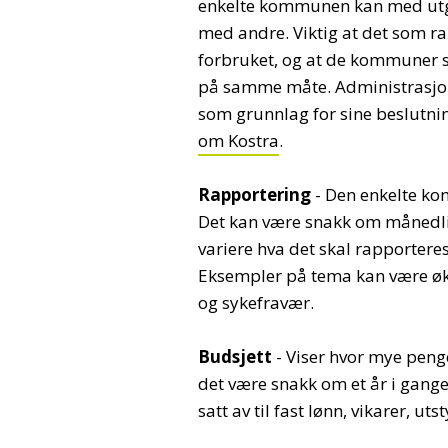
enkelte kommunen kan med utg
med andre. Viktig at det som rap
forbruket, og at de kommuner 
på samme måte. Administrasjon
som grunnlag for sine beslutni
om Kostra
.
Rapportering
- Den enkelte ko
Det kan være snakk om månedlige,
variere hva det skal rapportere
Eksempler på tema kan være øk
og sykefravær.
Budsjett
- Viser hvor mye penger
det være snakk om et år i gange
satt av til fast lønn, vikarer, uts