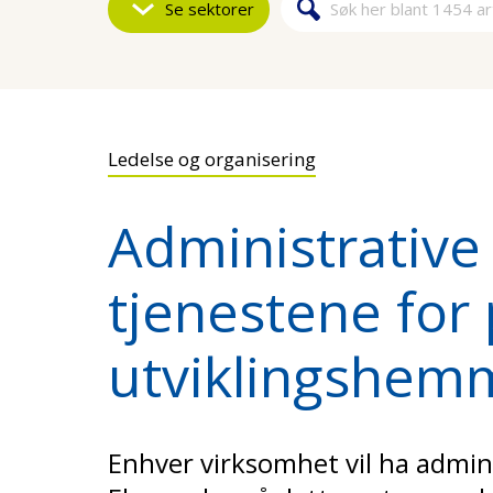
Se sektorer
Søk
Søkeskjem
Ledelse og organisering
Administrative
tjenestene for
utviklingshem
Enhver virksomhet vil ha admin