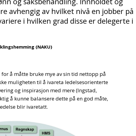
lønn og saksbehandling. Innholdet og
re avhengig av hvilket nivå en jobber på
ariere i hvilken grad disse er delegerte i
iklingshemming (NAKU)
e for å måtte bruke mye av sin tid nettopp på
ke muligheten til å ivareta ledelsesorienterte
ering og inspirasjon med mere (Ingstad,
iktig å kunne balansere dette på en god måte,
delse blir ivaretatt.