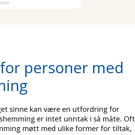
a
 for personer med
ming
et sinne kan være en utfordring for
shemming er intet unntak i så måte. Of
mming møtt med ulike former for tiltak,