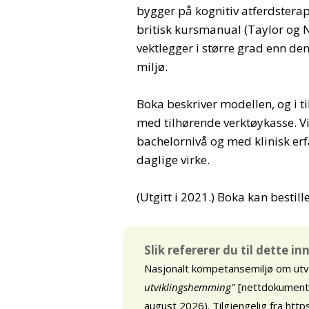
bygger på kognitiv atferdsterap
britisk kursmanual (Taylor og 
vektlegger i større grad enn den
miljø.
Boka beskriver modellen, og i 
med tilhørende verktøykasse. Vi
bachelornivå og med klinisk erfa
daglige virke.
(Utgitt i 2021.) Boka kan bestil
Slik refererer du til dette i
Nasjonalt kompetansemiljø om ut
utviklingshemming"
[nettdokument].
august 2026). Tilgjengelig fra
http