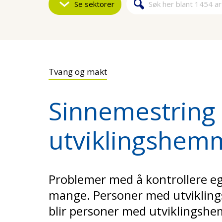
Se sektorer
Søk
Søkeskjem
Tvang og makt
Sinnemestring
utviklingshem
Problemer med å kontrollere eg
mange. Personer med utvikling
blir personer med utviklingshe