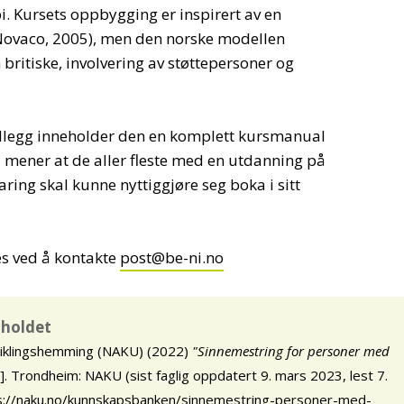
i. Kursets oppbygging er inspirert av en
Novaco, 2005), men den norske modellen
 britiske, involvering av støttepersoner og
tillegg inneholder den en komplett kursmanual
 mener at de aller fleste med en utdanning på
ring skal kunne nyttiggjøre seg boka i sitt
les ved å kontakte
post@be-ni.no
nnholdet
viklingshemming (NAKU) (2022)
"Sinnemestring for personer med
 Trondheim: NAKU (sist faglig oppdatert 9. mars 2023, lest 7.
s://naku.no/kunnskapsbanken/sinnemestring-personer-med-