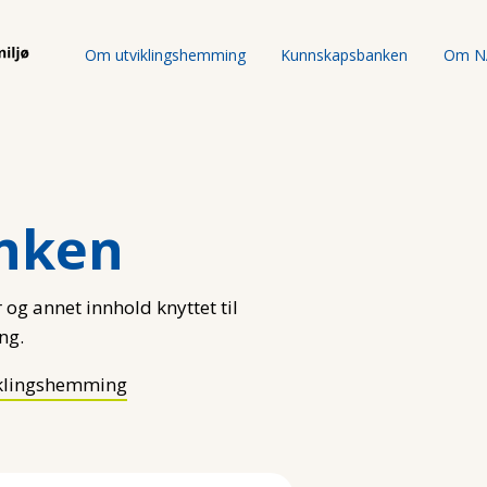
Om utviklingshemming
Kunnskapsbanken
Om N
nken
 og annet innhold knyttet til
ng.
klingshemming