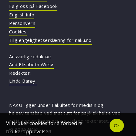
Følg oss på Facebook
English info
Personvern
Cookies
Tilgjengelighetserklæring for naku.no
Ansvarlig redaktør:
Aud Elisabeth Witsø
Redaktør:
Linda Barøy
NAKU ligger under Fakultet for medisin og
helsevitenskap ved Institutt for psykisk helse ved
NTNU
og er finansiert via Helsedirektoratet.
Vi bruker cookies for å forbedre
Ok
© 2026 NAKU
brukeropplevelsen.