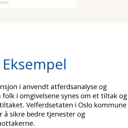
a
t: Eksempel
mensjon i anvendt atferdsanalyse og
 folk i omgivelsene synes om et tiltak og
tiltaket. Velferdsetaten i Oslo kommune
or å sikre bedre tjenester og
ottakerne.