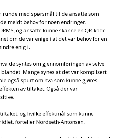
n runde med spørsmål til de ansatte som
dde meldt behov for noen endringer.
ORMS, og ansatte kunne skanne en QR-kode
nnet om de var enige i at det var behov for en
indre enig i.
 hva de syntes om gjennomføringen av selve
r blandet. Mange synes at det var komplisert
e ble også spurt om hva som kunne gjøres
effekten av tiltaket. Også der var
itive.
v tiltaket, og hvilke effektmål som kunne
midlet, forteller Nordseth-Antonsen.