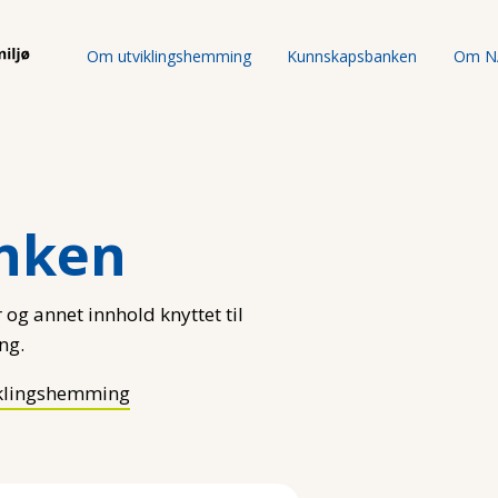
Om utviklingshemming
Kunnskapsbanken
Om N
nken
 og annet innhold knyttet til
ng.
klingshemming