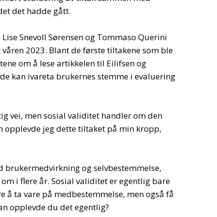
et det hadde gått.
, Lise Snevoll Sørensen og Tommaso Querini
t våren 2023. Blant de første tiltakene som ble
tene om å lese artikkelen til Eilifsen og
de kan ivareta brukernes stemme i evaluering
ig vei, men sosial validitet handler om den
 opplevde jeg dette tiltaket på min kropp,
med brukermedvirkning og selvbestemmelse,
m i flere år. Sosial validitet er egentlig bare
are å ta vare på medbestemmelse, men også få
n opplevde du det egentlig?