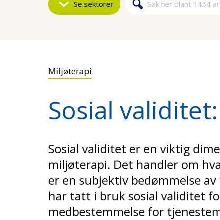
Se sektorer
Søk
Søkeskjem
Miljøterapi
Sosial validite
Sosial validitet er en viktig di
miljøterapi. Det handler om hva
er en subjektiv bedømmelse av 
har tatt i bruk sosial validitet f
medbestemmelse for tjenestem