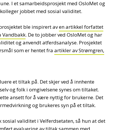
mune. I et samarbeidsprosjekt med OsloMet og
kolleger jobbet med sosial validitet.
rosjektet ble inspirert av
en artikkel forfattet
ca Vandbakk
. De to jobber ved OsloMet og har
liditet og anvendt atferdsanalyse. Prosjektet
ørsmål som er hentet fra
artikler av Strømgren,
luere et tiltak på. Det skjer ved å innhente
lv og folk i omgivelsene synes om tiltaket.
tte ansett for å være nyttig for brukerne. Det
rmedvirkning og brukeres syn på et tiltak.
sosial validitet i Velferdsetaten, så hun at det
nomført evaluering av tiltak sammen med