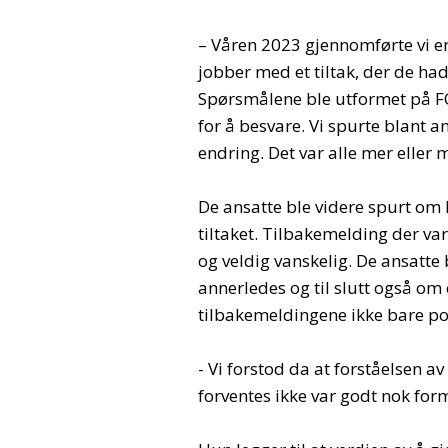
– Våren 2023 gjennomførte vi e
jobber med et tiltak, der de ha
Spørsmålene ble utformet på F
for å besvare. Vi spurte blant a
endring. Det var alle mer eller m
De ansatte ble videre spurt om
tiltaket. Tilbakemelding der va
og veldig vanskelig. De ansatt
annerledes og til slutt også om 
tilbakemeldingene ikke bare pos
- Vi forstod da at forståelsen a
forventes ikke var godt nok for