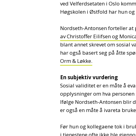
ved Velferdsetaten i Oslo kom
Høgskolen i Østfold har hun og 
Nordseth-Antonsen forteller at p
av Christoffer Eilifsen og Moni
blant annet skrevet om sosial va
har også basert seg på åtte sp
Orm & Løkke.
En subjektiv vurdering
Sosial validitet er en måte å eva
opplysninger om hva personen se
Ifølge Nordseth-Antonsen blir de
er også en måte å ivareta bruke
Før hun og kollegaene tok i bruk 
i tjenestene ofte ikke ble gjen