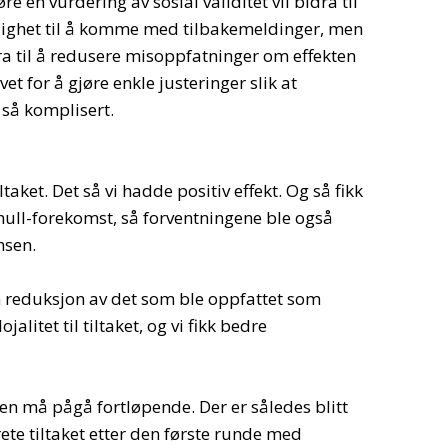
re en vurdering av sosial validitet vil bidra til
lighet til å komme med tilbakemeldinger, men
ra til å redusere misoppfatninger om effekten
vet for å gjøre enkle justeringer slik at
så komplisert.
taket. Det så vi hadde positiv effekt. Og så fikk
r null-forekomst, så forventningene ble også
nsen.
n reduksjon av det som ble oppfattet som
jalitet til tiltaket, og vi fikk bedre
en må pågå fortløpende. Der er således blitt
ete tiltaket etter den første runde med