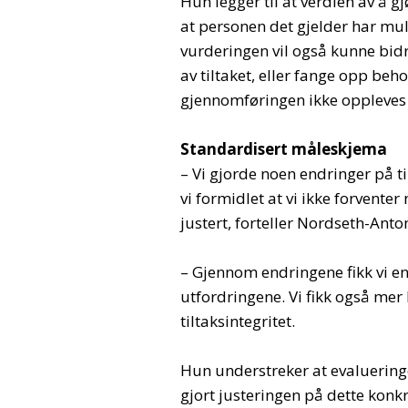
Hun legger til at verdien av å gjø
at personen det gjelder har mu
vurderingen vil også kunne bid
av tiltaket, eller fange opp beho
gjennomføringen ikke oppleves 
Standardisert måleskjema
– Vi gjorde noen endringer på til
vi formidlet at vi ikke forvente
justert, forteller Nordseth-Anto
– Gjennom endringene fikk vi e
utfordringene. Vi fikk også mer lo
tiltaksintegritet.
Hun understreker at evaluering
gjort justeringen på dette konkr