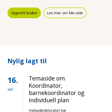
Opprett bruker
Les mer om Min side
Nylig lagt til
Temaside om
16
Koordinator,
apr
barnekoordinator og
individuell plan
Helsedirektoratet har