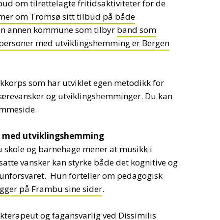
d om tilrettelagte fritidsaktiviteter for de
mer om Tromsø sitt tilbud på både
En annen kommune som tilbyr
band som
il personer med utviklingshemming er Bergen
ikkorps som har utviklet egen metodikk for
revansker og utviklingshemminger. Du kan
emmeside.
r med utviklingshemming
 skole og barnehage mener at musikk i
te vansker kan styrke både det kognitive og
unforsvaret. Hun forteller om pedagogisk
igger på Frambu sine sider
.
terapeut og fagansvarlig ved Dissimilis