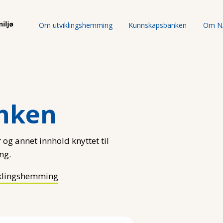
Om utviklingshemming
Kunnskapsbanken
Om N
nken
 og annet innhold knyttet til
ng.
klingshemming