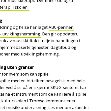
 for musikkterapi
. Der finner du også
erapi i skolen.
ng
dring og helse har laget
ABC-permen,
- utviklingshemming.
Den gir oppdatert,
k av musikktiltak i miljøbehandlingen i
g hjemmebaserte tjenester, dagtilbud og
personer med utviklingshemming.
ing uten grenser
er for hvem som kan spille
ille med en bitteliten bevegelse, med hele
ller ved å se på en skjerm? SKUG-senteret har
al ha et instrument som de kan lære å spille
ed kulturskolen i Tromsø kommune er et
passet musikkundervisning. Les mer om
arbeidet