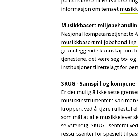
på nettsidene til
Norsk forening
informasjon om temaet
musikkt
Musikkbasert miljøbehandli
Nasjonal kompetansetjeneste Al
musikkbasert miljøbehandling 
grunnleggende kunnskap om bru
tjenestene, det være seg bo- o
institusjoner tilrettelagt for 
SKUG - Samspill og komponer
Er det mulig å ikke sette grens
musikkinstrumenter? Kan man sp
kroppen, ved å kjøre rullestol e
som mål at alle musikkelever sk
selvstendig. SKUG - senteret v
ressurssenter for spesielt til