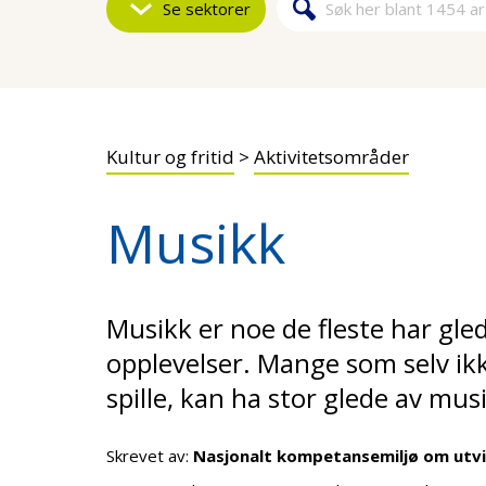
Se sektorer
Søk
Søkeskjem
Kultur og fritid
>
Aktivitetsområder
Musikk
Musikk er noe de fleste har gled
opplevelser. Mange som selv ikk
spille, kan ha stor glede av mus
Skrevet av:
Nasjonalt kompetansemiljø om utv