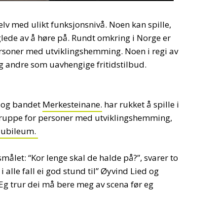
selv med ulikt funksjonsnivå. Noen kan spille,
lede av å høre på. Rundt omkring i Norge er
rsoner med utviklingshemming. Noen i regi av
 andre som uavhengige fritidstilbud.
, og bandet
Merkesteinane.
har rukket å spille i
kkgruppe for personer med utviklingshemming,
 jubileum.
et: “Kor lenge skal de halde på?”, svarer to
alle fall ei god stund til” Øyvind Lied og
“Eg trur dei må bere meg av scena før eg