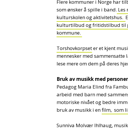
Flere kommuner i Norge har tilbu
som ønsker å spille i band.
Les 
kulturskolen og aktivitetshus.
kulturtilbud og fritidstilbud t
kommune.
Torshovkorpset
er et kjent mus
mennesker med sammensatte læ
lese mere om dem på deres hj
Bruk av musikk med persone
Pedagog Maria Elind fra Fambu
arbeid med barn med sammensat
motoriske nivået og bedre imm
bruk av musikk i en
film, som l
Sunniva Molvær Ihlhaug, musikk