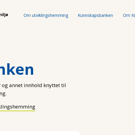
Om utviklingshemming
Kunnskapsbanken
Om N
nken
 og annet innhold knyttet til
ng.
klingshemming