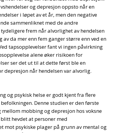
livshendelser og depresjon oppsto når en
ndelser i løpet av et år, men den negative
lende sammenliknet med de andre
tydeligere frem når alvorlighet av hendelsen
ng av da mer enn fem ganger større enn ved en
 Ved tapsopplevelser fant vi ingen påvirkning
tapsopplevelse alene øker risikoen for
er ser det ut til at dette først ble en
r depresjon når hendelsen var alvorlig.
g psykisk helse er godt kjent fra flere
e befolkningen. Denne studien er den første
g mellom mobbing og depresjon hos voksne
blitt hevdet at personer med
et mot psykiske plager på grunn av mental og