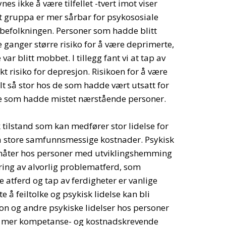
s ikke å være tilfellet -tvert imot viser
t gruppa er mer sårbar for psykososiale
befolkningen. Personer som hadde blitt
e ganger større risiko for å være deprimerte,
 blitt mobbet. I tillegg fant vi at tap av
 risiko for depresjon. Risikoen for å være
t så stor hos de som hadde vært utsatt for
som hadde mistet nærstående personer.
 tilstand som kan medfører stor lidelse for
 store samfunnsmessige kostnader. Psykisk
e måter hos personer med utviklingshemming
erring av alvorlig problematferd, som
de atferd og tap av ferdigheter er vanlige
å feiltolke og psykisk lidelse kan bli
on og andre psykiske lidelser hos personer
e mer kompetanse- og kostnadskrevende