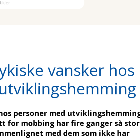
a
ykiske vansker hos
utviklingshemming
e hos personer med utviklingshemmin
att for mobbing har fire ganger så stor
sammenlignet med dem som ikke har