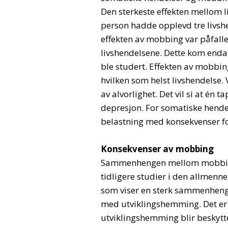
Den sterkeste effekten mellom 
person hadde opplevd tre livshe
effekten av mobbing var påfal
livshendelsene. Dette kom enda 
ble studert. Effekten av mobbi
hvilken som helst livshendelse.
av alvorlighet. Det vil si at én 
depresjon. For somatiske hendels
belastning med konsekvenser fo
Konsekvenser av mobbing
Sammenhengen mellom mobbing o
tidligere studier i den allmenn
som viser en sterk sammenhen
med utviklingshemming. Det er 
utviklingshemming blir beskytt