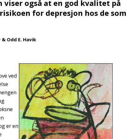
n viser også at en god kvalitet på
risikoen for depresjon hos de som
r & Odd E. Havik
ove ved
else
hengen
og
voksne
en
og er en
e