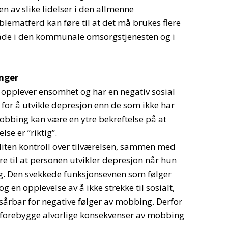
av slike lidelser i den allmenne
blematferd kan føre til at det må brukes flere
 både i den kommunale omsorgstjenesten og i
nger
opplever ensomhet og har en negativ sosial
 for å utvikle depresjon enn de som ikke har
obbing kan være en ytre bekreftelse på at
se er ”riktig”.
liten kontroll over tilværelsen, sammen med
e til at personen utvikler depresjon når hun
ng. Den svekkede funksjonsevnen som følger
 en opplevelse av å ikke strekke til sosialt,
sårbar for negative følger av mobbing. Derfor
r å forebygge alvorlige konsekvenser av mobbing