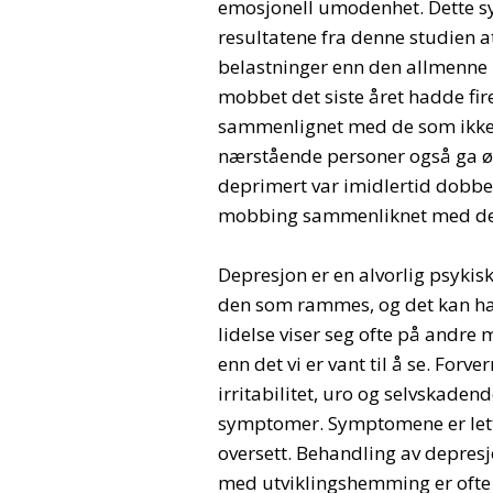
emosjonell umodenhet. Dette syne
resultatene fra denne studien a
belastninger enn den allmenne 
mobbet det siste året hadde fir
sammenlignet med de som ikke var
nærstående personer også ga økt
deprimert var imidlertid dobbel
mobbing sammenliknet med de 
Depresjon er en alvorlig psykisk
den som rammes, og det kan ha
lidelse viser seg ofte på andr
enn det vi er vant til å se. Forv
irritabilitet, uro og selvskaden
symptomer. Symptomene er lette 
oversett. Behandling av depresj
med utviklingshemming er oft