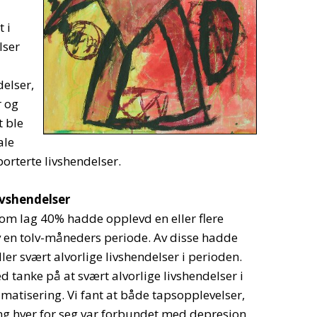
 i
lser
elser,
r og
t ble
ale
orterte livshendelser.
ivshendelser
om lag 40% hadde opplevd en eller flere
av en tolv-måneders periode. Av disse hadde
er svært alvorlige livshendelser i perioden.
ed tanke på at svært alvorlige livshendelser i
umatisering. Vi fant at både tapsopplevelser,
g hver for seg var forbundet med depresjon.