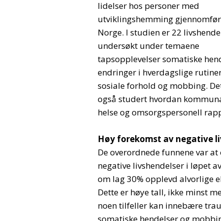
lidelser hos personer med
utviklingshemming gjennomført
Norge. I studien er 22 livshende
undersøkt under temaene
tapsopplevelser somatiske hend
endringer i hverdagslige rutine
sosiale forhold og mobbing. De
også studert hvordan kommun
helse og omsorgspersonell rapp
Høy forekomst av negative l
De overordnede funnene var at 
negative livshendelser i løpet 
om lag 30% opplevd alvorlige ell
Dette er høye tall, ikke minst m
noen tilfeller kan innebære tra
somatiske hendelser og mobbin