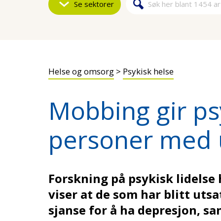
Se sektorer
Søk
Søkeskjem
Helse og omsorg
>
Psykisk helse
Mobbing gir ps
personer med 
Forskning på psykisk lidels
viser at de som har blitt uts
sjanse for å ha depresjon, 