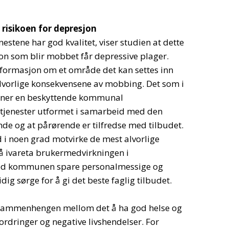
risikoen for depresjon
tene har god kvalitet, viser studien at dette
son som blir mobbet får depressive plager.
 informasjon om et område det kan settes inn
alvorlige konsekvensene av mobbing. Det som i
gner en beskyttende kommunal
 tjenester utformet i samarbeid med den
de og at pårørende er tilfredse med tilbudet.
i noen grad motvirke de mest alvorlige
å ivareta brukermedvirkningen i
ed kommunen spare personalmessige og
g sørge for å gi det beste faglig tilbudet.
 sammenhengen mellom det å ha god helse og
fordringer og negative livshendelser. For