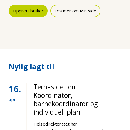
Opprett bruker
Les mer om Min side
Nylig lagt til
Temaside om
16
Koordinator,
apr
barnekoordinator og
individuell plan
Helsedirektoratet har