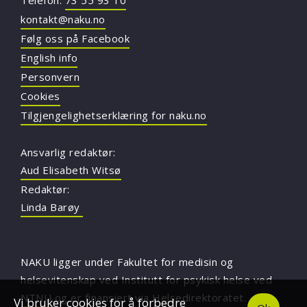
kontakt@naku.no
Følg oss på Facebook
English info
Personvern
Cookies
Tilgjengelighetserklæring for naku.no
Ansvarlig redaktør:
Aud Elisabeth Witsø
Redaktør:
Linda Barøy
NAKU ligger under Fakultet for medisin og
helsevitenskap ved Institutt for psykisk helse ved
NTNU
og er finansiert via Helsedirektoratet.
Vi bruker cookies for å forbedre