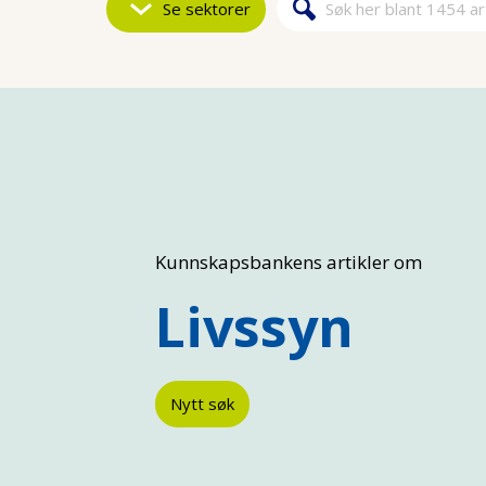
Se sektorer
Søk
Søkeskjem
Kunnskapsbankens artikler om
Livssyn
Nytt søk