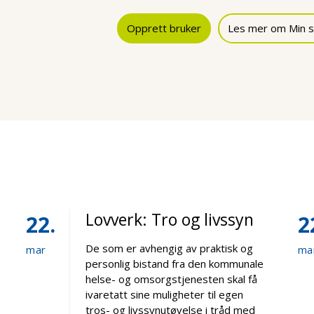
Opprett bruker
Les mer om Min s
Lovverk: Tro og livssyn
22
2
De som er avhengig av praktisk og
mar
ma
personlig bistand fra den kommunale
helse- og omsorgstjenesten skal få
ivaretatt sine muligheter til egen
tros- og livssynutøvelse i tråd med