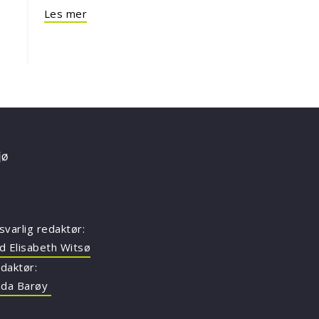
Les mer
svarlig redaktør:
d Elisabeth Witsø
daktør:
nda Barøy