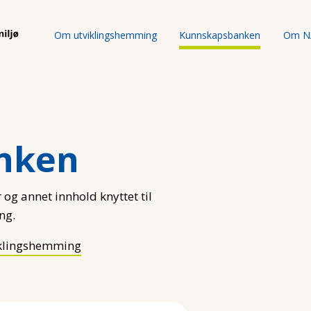
Om utviklingshemming
Kunnskapsbanken
Om N
nken
 og annet innhold knyttet til
ng.
klingshemming