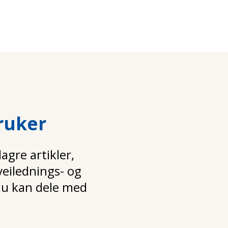
ruker
gre artikler,
 veilednings- og
u kan dele med