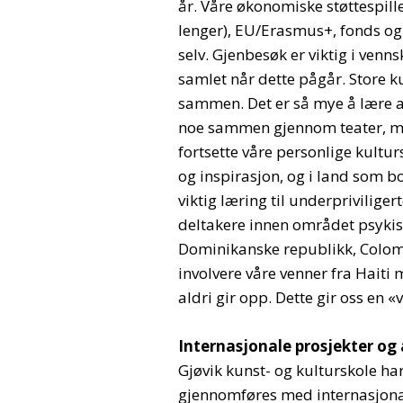
år. Våre økonomiske støttespill
lenger), EU/Erasmus+, fonds og
selv. Gjenbesøk er viktig i ven
samlet når dette pågår. Store kul
sammen. Det er så mye å lære av
noe sammen gjennom teater, mus
fortsette våre personlige kult
og inspirasjon, og i land som bo
viktig læring til underprivilig
deltakere innen området psykis
Dominikanske republikk, Colombi
involvere våre venner fra Haiti 
aldri gir opp. Dette gir oss en 
Internasjonale prosjekter og 
Gjøvik kunst- og kulturskole ha
gjennomføres med internasjona