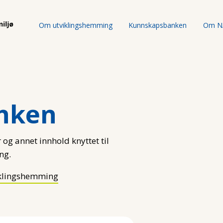
Om utviklingshemming
Kunnskapsbanken
Om N
nken
 og annet innhold knyttet til
ng.
klingshemming