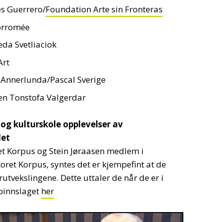
s Guerrero/
Foundation Arte sin Fronteras
Borromée
eda Svetliaciok
Art
n Annerlunda/Pascal Sverige
olen Tonstofa Valgerdar
og kulturskole opplevelser av
det
et Korpus og Stein Jøraasen medlem i
ret Korpus, syntes det er kjempefint at de
utvekslingene. Dette uttaler de når de er i
ioinnslaget
her