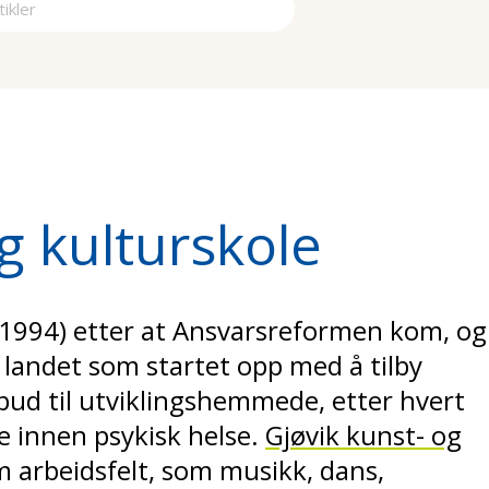
a
g kulturskole
(1994) etter at Ansvarsreformen kom, og
 landet som startet opp med å tilby
tilbud til utviklingshemmede, etter hvert
re innen psykisk helse.
Gjøvik kunst- og
m arbeidsfelt, som musikk, dans,