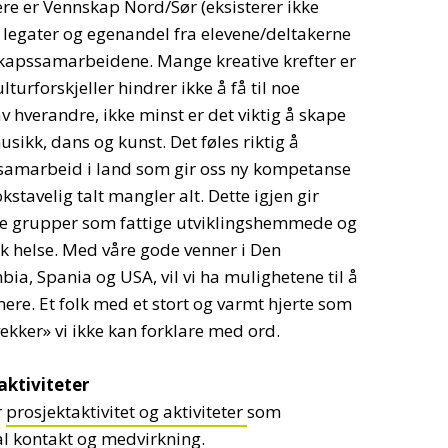
ere er Vennskap Nord/Sør (eksisterer ikke
 legater og egenandel fra elevene/deltakerne
nskapssamarbeidene. Mange kreative krefter er
turforskjeller hindrer ikke å få til noe
 hverandre, ikke minst er det viktig å skape
ikk, dans og kunst. Det føles riktig å
ursamarbeid i land som gir oss ny kompetanse
kstavelig talt mangler alt. Dette igjen gir
erte grupper som fattige utviklingshemmede og
k helse. Med våre gode venner i Den
a, Spania og USA, vil vi ha mulighetene til å
mere. Et folk med et stort og varmt hjerte som
«vekker» vi ikke kan forklare med ord.
aktiviteter
r
prosjektaktivitet og aktiviteter
som
l kontakt og medvirkning.