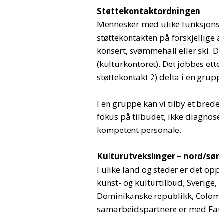
Støttekontaktordningen
Mennesker med ulike funksjon
støttekontakten på forskjellige ak
konsert, svømmehall eller ski.
(kulturkontoret). Det jobbes ette
støttekontakt 2) delta i en grupp
I en gruppe kan vi tilby et bred
fokus på tilbudet, ikke diagnosen
kompetent personale.
Kulturutvekslinger – nord/sø
I ulike land og steder er det o
kunst- og kulturtilbud; Sverige
Dominikanske republikk, Colombi
samarbeidspartnere er med Fau