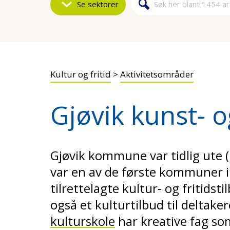
Se sektorer
Søk
Søkeskjem
Kultur og fritid
>
Aktivitetsområder
Gjøvik kunst- o
Gjøvik kommune var tidlig ute 
var en av de første kommuner i
tilrettelagte kultur- og fritids
også et kulturtilbud til deltake
kulturskole
har kreative fag so