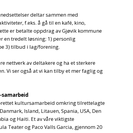
snedsettelser deltar sammen med
tiviteter, f.eks. å gå til en kafé, kino,
 Dette er betalte oppdrag av Gjøvik kommune
r en tredelt løsning; 1) personlig
e 3) tilbud i lag/forening.
ere nettverk av deltakere og ha et sterkere
. Vi ser også at vi kan tilby et mer faglig og
r-samarbeid
pprettet kultursamarbeid omkring tilrettelagte
, Danmark, Island, Litauen, Spania, USA, Den
a og Haiti. Et av våre viktigste
la Teater og Paco Valls Garcia, gjennom 20