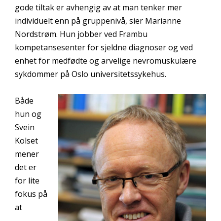
gode tiltak er avhengig av at man tenker mer
individuelt enn på gruppenivå, sier Marianne
Nordstrøm. Hun jobber ved Frambu
kompetansesenter for sjeldne diagnoser og ved
enhet for medfødte og arvelige nevromuskulære
sykdommer på Oslo universitetssykehus.
Både
hun og
Svein
Kolset
mener
det er
for lite
fokus på
at