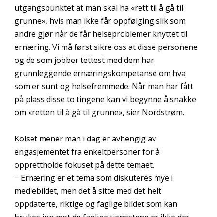
utgangspunktet at man skal ha «rett til å gå til
grunne», hvis man ikke får oppfølging slik som
andre gjør når de får helseproblemer knyttet til
ernæring. Vi må først sikre oss at disse personene
og de som jobber tettest med dem har
grunnleggende ernæringskompetanse om hva
som er sunt og helsefremmede. Når man har fått
på plass disse to tingene kan vi begynne å snakke
om «retten til å gå til grunne», sier Nordstrøm.
Kolset mener man i dag er avhengig av
engasjementet fra enkeltpersoner for å
opprettholde fokuset på dette temaet.
− Ernæring er et tema som diskuteres mye i
mediebildet, men det å sitte med det helt
oppdaterte, riktige og faglige bildet som kan
brukes inn mot de faglige tjenestene er ikke der.