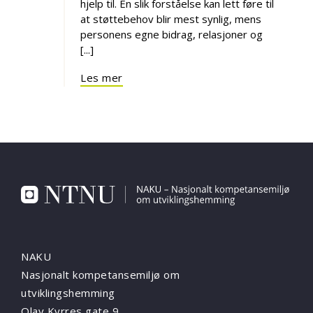
hjelp til. En slik forståelse kan lett føre til
at støttebehov blir mest synlig, mens
personens egne bidrag, relasjoner og
[...]
Les mer
NAKU
Nasjonalt kompetansemiljø om
utviklingshemming
Olav Kyrres gate 9,