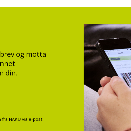
sbrev og motta
annet
n din.
on fra NAKU via e-post