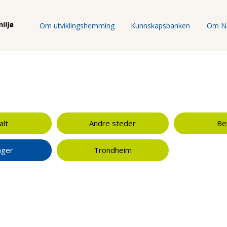
Om utviklingshemming
Kunnskapsbanken
Om N
alt
Andre steder
Be
nger
Trondheim