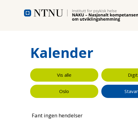
Hopp til hovedinnhold
Kalender
Vis alle
Digit
Oslo
Stava
Fant ingen hendelser