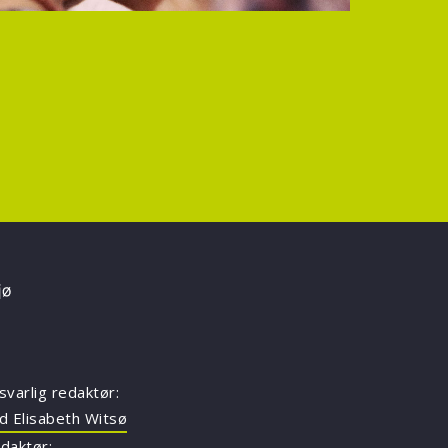
svarlig redaktør:
d Elisabeth Witsø
daktør: