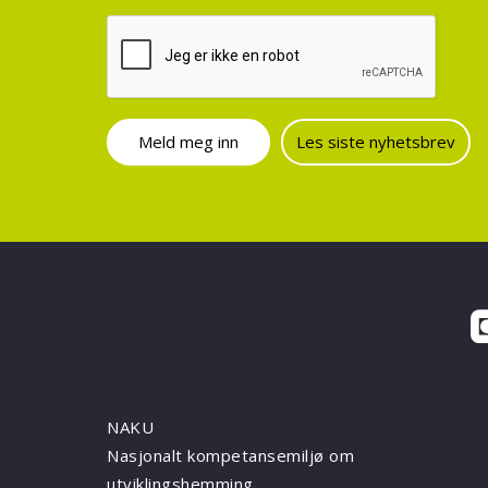
Les siste nyhetsbrev
NAKU
Nasjonalt kompetansemiljø om
utviklingshemming