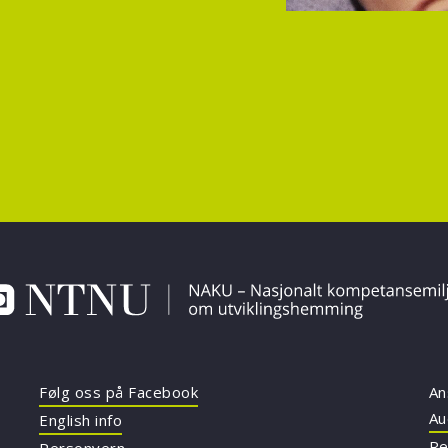
Følg oss på Facebook
An
Au
English info
Re
Personvern