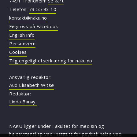
7491 Trondheim
Se kart
Telefon:
73 55 93 10
kontakt@naku.no
Følg oss på Facebook
English info
Personvern
Cookies
Tilgjengelighetserklæring for naku.no
Ansvarlig redaktør:
Aud Elisabeth Witsø
Redaktør:
Linda Barøy
NAKU ligger under Fakultet for medisin og
helsevitenskap ved Institutt for psykisk helse ved